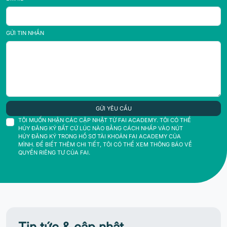
GỬI TIN NHẮN
GỬI YÊU CẦU
TÔI MUỐN NHẬN CÁC CẬP NHẬT TỪ FAI ACADEMY. TÔI CÓ THỂ
HỦY ĐĂNG KÝ BẤT CỨ LÚC NÀO BẰNG CÁCH NHẤP VÀO NÚT
HỦY ĐĂNG KÝ TRONG HỒ SƠ TÀI KHOẢN FAI ACADEMY CỦA
MÌNH. ĐỂ BIẾT THÊM CHI TIẾT, TÔI CÓ THỂ XEM THÔNG BÁO VỀ
QUYỀN RIÊNG TƯ CỦA FAI.