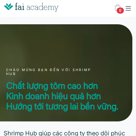
0
CHÀO MỪNG BẠN ĐẾN VỚI SHRIMP
HUB
Chất lượng tôm cao hơn
Kinh doanh hiệu quả hơn
Hướng tới tương lai bền vững.
Shrimp Hub giúp các công ty theo dõi phúc